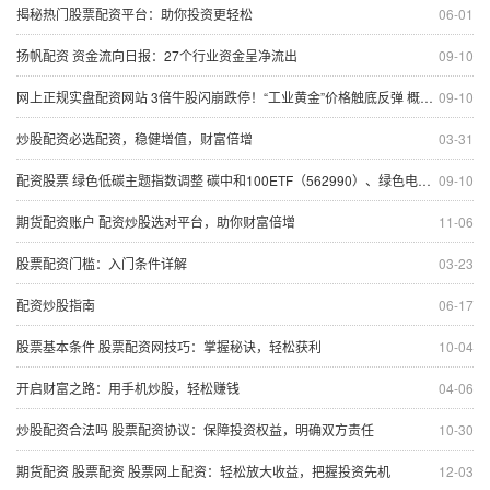
揭秘热门股票配资平台：助你投资更轻松
06-01
扬帆配资 资金流向日报：27个行业资金呈净流出
09-10
网上正规实盘配资网站 3倍牛股闪崩跌停！“工业黄金”价格触底反弹 概念龙头获机构频繁调研
09-10
炒股配资必选配资，稳健增值，财富倍增
03-31
配资股票 绿色低碳主题指数调整 碳中和100ETF（562990）、绿色电力ETF（562960）等产品受关注
09-10
期货配资账户 配资炒股选对平台，助你财富倍增
11-06
股票配资门槛：入门条件详解
03-23
配资炒股指南
06-17
股票基本条件 股票配资网技巧：掌握秘诀，轻松获利
10-04
开启财富之路：用手机炒股，轻松赚钱
04-06
炒股配资合法吗 股票配资协议：保障投资权益，明确双方责任
10-30
期货配资 股票配资 股票网上配资：轻松放大收益，把握投资先机
12-03