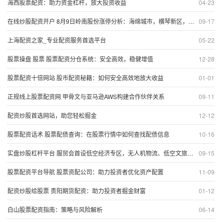
海西股票配资：助力资金杠杆，放大投资收益
04-23
在线炒股配资开户 8月9日岭南股份涨停分析：海绵城市，横琴新区，新型城镇化概念热股
09-17
上海配资之家_专业配资服务首选平台
05-22
股票操盘 股票 股票配资分仓系统：安全高效，稳健增值
12-28
股票配资十倍网站 股市配资秘籍：如何安全高效地放大收益
01-01
正规线上股票配资网 甲骨文与亚马逊AWS构建合作伙伴关系
09-11
配资炒股首选网站，助您轻松掘金
12-12
股票配资话术 股票配债查询：在股票行情中如何查找配债信息
10-16
实盘炒股杠杆平台 服贸会首设低空经济专区，无人机物流、低空文旅被率先看好
09-15
股票配资平台导航 股票资配公司：助力投资者优化资产配置
11-09
配资炒股给股票 贵阳期货配资：助力投资者掘金财富
01-12
白山股票配资指南：策略与风险解析
06-14