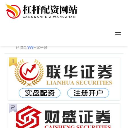
正规配资平台排行
更多
已收录
999
+家平台