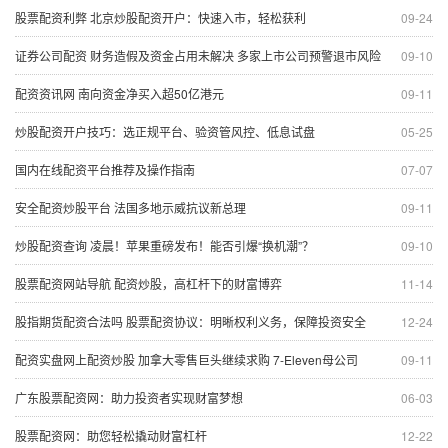
股票配资利弊 北京炒股配资开户：快速入市，轻松获利
09-24
证券公司配资 财务造假及资金占用未解决 多家上市公司预警退市风险
09-10
配资资讯网 南向资金净买入超50亿港元
09-11
炒股配资开户技巧：选正规平台、验资管风控、低息试盘
05-25
国内在线配资平台推荐及操作指南
07-07
安全配资炒股平台 法国多地示威抗议新总理
09-11
炒股配资查询 凌晨！苹果重磅发布！能否引爆“换机潮”？
09-10
股票配资网站导航 配资炒股，高杠杆下的财富博弈
11-14
股指期货配资合法吗 股票配资协议：明晰权利义务，保障投资安全
12-24
配资实盘网上配资炒股 加拿大零售巨头继续求购 7-Eleven母公司
09-11
广东股票配资网：助力投资者实现财富梦想
06-03
股票配资网：助您轻松撬动财富杠杆
12-22