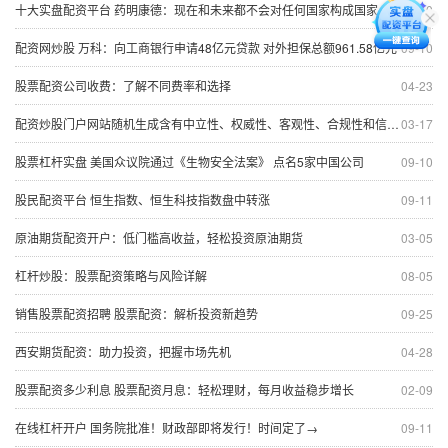
十大实盘配资平台 药明康德：现在和未来都不会对任何国家构成国家安全风险
09-10
配资网炒股 万科：向工商银行申请48亿元贷款 对外担保总额961.58亿元
09-10
股票配资公司收费：了解不同费率和选择
04-23
配资炒股门户网站随机生成含有中立性、权威性、客观性、合规性和信息实用性适合网站发布不超30字的标题
03-17
股票杠杆实盘 美国众议院通过《生物安全法案》 点名5家中国公司
09-10
股民配资平台 恒生指数、恒生科技指数盘中转涨
09-11
原油期货配资开户：低门槛高收益，轻松投资原油期货
03-05
杠杆炒股：股票配资策略与风险详解
08-05
销售股票配资招聘 股票配资：解析投资新趋势
09-25
西安期货配资：助力投资，把握市场先机
04-28
股票配资多少利息 股票配资月息：轻松理财，每月收益稳步增长
02-09
在线杠杆开户 国务院批准！财政部即将发行！时间定了→
09-11