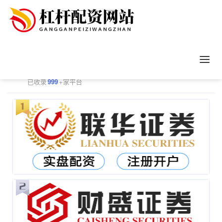
正规配资平台排行
更多
已收录
999
+家平台