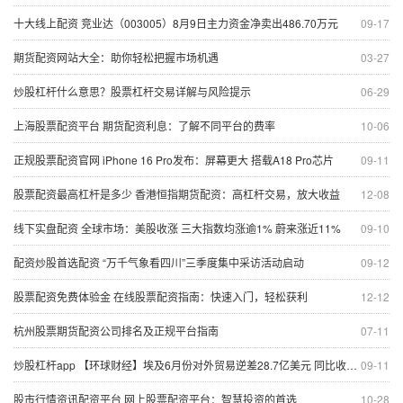
十大线上配资 竞业达（003005）8月9日主力资金净卖出486.70万元
09-17
期货配资网站大全：助你轻松把握市场机遇
03-27
炒股杠杆什么意思？股票杠杆交易详解与风险提示
06-29
上海股票配资平台 期货配资利息：了解不同平台的费率
10-06
正规股票配资官网 iPhone 16 Pro发布：屏幕更大 搭载A18 Pro芯片
09-11
股票配资最高杠杆是多少 香港恒指期货配资：高杠杆交易，放大收益
12-08
线下实盘配资 全球市场：美股收涨 三大指数均涨逾1% 蔚来涨近11%
09-10
配资炒股首选配资 “万千气象看四川”三季度集中采访活动启动
09-12
股票配资免费体验金 在线股票配资指南：快速入门，轻松获利
12-12
杭州股票期货配资公司排名及正规平台指南
07-11
炒股杠杆app 【环球财经】埃及6月份对外贸易逆差28.7亿美元 同比收窄5.1%
09-11
股市行情资讯配资平台 网上股票配资平台：智慧投资的首选
10-28