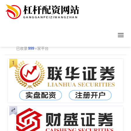
正规配资平台排行
更多
已收录
999
+家平台