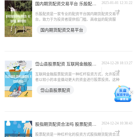
国内期货配资交易平台 乐股配资：低门槛高收益，助你财富增值
2025-01-01 12:31:22
乐股配资是一家专业的配资平台国内期货配资交易平
台，致力于为投资者提供低门槛、高收益的配资服
务。 * **放大收益：**杠杆资金可以放大投资收益，
国内期货配资交易平台
让投资者在市场波动中获得更高的回报。 **低门槛，
轻松入
岱山县股票配资 互联网金融股票配资：高收益还是高风险？
2024-12-28 18:13:27
互联网金融股票配资是一种杠杆投资方式，允许投资
者以较小的本金撬动更大的资金进行股票投资。这种
方式具有高收益的潜力，但同时也伴随着高风险。
岱山县股票配资
国内股票配资平台众多，投资者在选择时应注意以下
几点： **高收
股指期货配资合法吗 股票配资协议：明晰权利义务，保障投资安全
2024-12-24 10:38:43
股票配资是一种杠杆化的投资方式股指期货配资合法