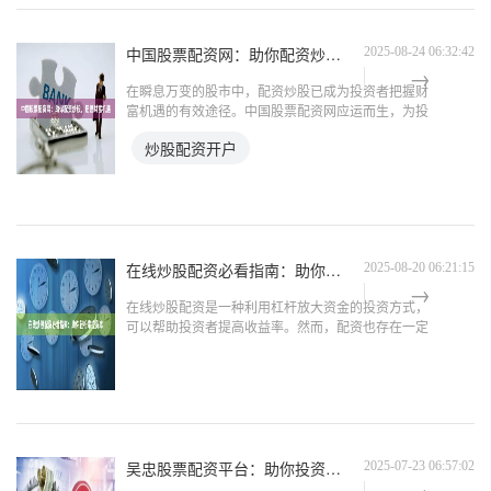
中国股票配资网：助你配资炒股，把握财富机遇
2025-08-24 06:32:42
在瞬息万变的股市中，配资炒股已成为投资者把握财
富机遇的有效途径。中国股票配资网应运而生，为投
资者提供专业、便捷的配资服务。 **什么是配资炒
炒股配资开户
股？** 配资炒股是指投资者通过借用资金进行股票交
易，从而放
在线炒股配资必看指南：助你轻松掌控资本
2025-08-20 06:21:15
在线炒股配资是一种利用杠杆放大资金的投资方式，
可以帮助投资者提高收益率。然而，配资也存在一定
的风险，因此在进行配资之前，了解以下指南至关重
要： **1. 选择正规平台：**选择持有合法牌照、信誉
良好的
吴忠股票配资平台：助你投资无忧，财富增值
2025-07-23 06:57:02