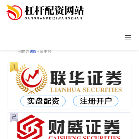
正规配资平台排行
更多
已收录
999
+家平台