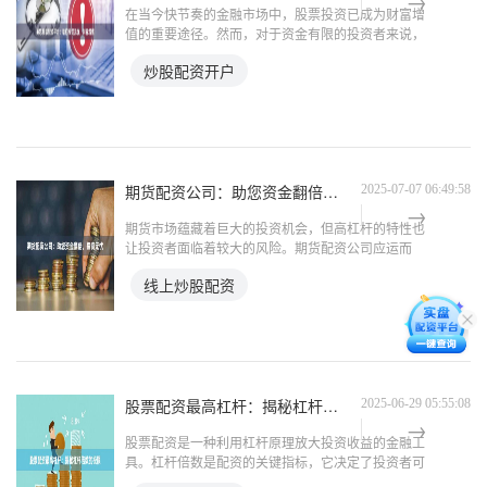
在当今快节奏的金融市场中，股票投资已成为财富增
值的重要途径。然而，对于资金有限的投资者来说，
股票配资平台提供了杠杆作用，帮助他们放大收益潜
炒股配资开户
力。 吴忠股票配资平台是业内领先的配资服务提供
商，致力于为投资
期货配资公司：助您资金翻倍，投资无忧
2025-07-07 06:49:58
期货市场蕴藏着巨大的投资机会，但高杠杆的特性也
让投资者面临着较大的风险。期货配资公司应运而
生，为投资者提供资金杠杆，帮助他们放大收益，同
线上炒股配资
时降低风险。 **资金翻倍，收益倍增** 期货配资公司
提供高达1
股票配资最高杠杆：揭秘杠杆倍数的极限
2025-06-29 05:55:08
股票配资是一种利用杠杆原理放大投资收益的金融工
具。杠杆倍数是配资的关键指标，它决定了投资者可
以借入的资金规模。 目前，国内股票配资市场上，