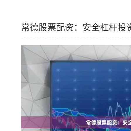
常德股票配资：安全杠杆投