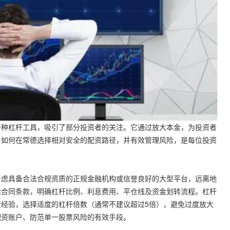
一种杠杆工具，吸引了部分投资者的关注。它通过放大本金，为投资者
。如何在常德选择相对安全的配资路径，并有效管理风险，是每位投资
考虑具备合法合规资质的正规金融机构或信誉良好的大型平台，远离地
读合同条款，明确杠杆比例、利息费用、平仓线及资金划转流程。杠杆
经验，选择适度的杠杆倍数（通常不建议超过5倍），避免过度放大
配资账户、防范单一股票风险的有效手段。