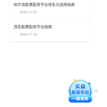
哈尔滨股票配资平台排名与选择指南
2026-07-07
茂名股票配资平台指南
2026-07-03