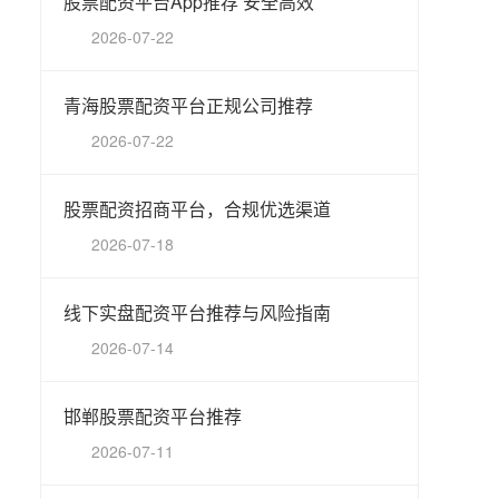
股票配资平台App推荐 安全高效
2026-07-22
青海股票配资平台正规公司推荐
2026-07-22
股票配资招商平台，合规优选渠道
2026-07-18
线下实盘配资平台推荐与风险指南
2026-07-14
邯郸股票配资平台推荐
2026-07-11