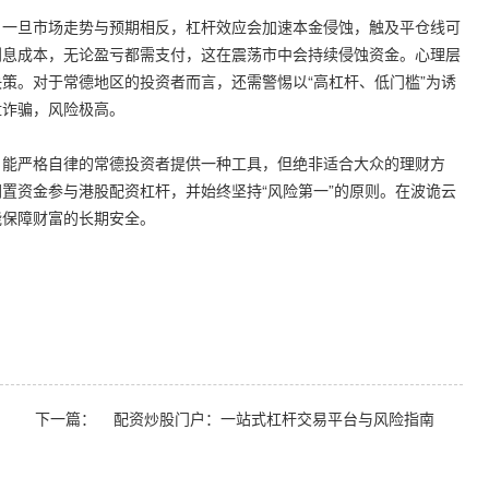
。一旦市场走势与预期相反，杠杆效应会加速本金侵蚀，触及平仓线可
利息成本，无论盈亏都需支付，这在震荡市中会持续侵蚀资金。心理层
策。对于常德地区的投资者而言，还需警惕以“高杠杆、低门槛”为诱
盘诈骗，风险极高。
、能严格自律的常德投资者提供一种工具，但绝非适合大众的理财方
置资金参与港股配资杠杆，并始终坚持“风险第一”的原则。在波诡云
能保障财富的长期安全。
下一篇：
配资炒股门户：一站式杠杆交易平台与风险指南