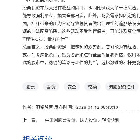
股票配资在放大潜在收益的同时，也同比例放大了亏损风险
能导致强制平仓，损失全部出资。此外，配资需承担固定的
面，杠杆带来的压力容易导致投资者做出非理性的追涨杀跌决
饵的非法配资陷阱，这些活动不受监管保护，可能涉及资金
**理性决策，量力而行**
总而言之，股票配资是一把锋利的双刃剑。它可能为有经验
式。在考虑配资前，投资者必须进行全面的自我评估，仅用闲
谲的股市中，稳健的策略与理性的判断，远比激进的杠杆更
股票
配资
安全
常德
港股配资杠杆
作者：配资股票
发布时间：2026-01-12 08:43:10
上一篇：
牛米网股票配资：助力投资，轻松获利
相关阅读