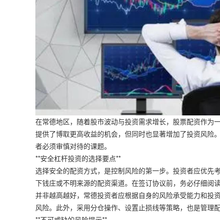
在常德地区，随着股市波动与投资需求增长，股票配资作为
提供了博取更高收益的机会，但同时也显著增加了投资风险
者必须审慎对待的课题。
**安全杠杆投资的选择要点**
选择安全的配资方式，是控制风险的第一步。投资者应优先
下钱庄或不明来源的配资渠道。在签订协议前，务必仔细阅
并非越高越好，常德投资者应根据自身的风险承受能力和投资
风险。此外，采用分仓操作、设置止损线等策略，也是管理
**不可或缺的风险提示**