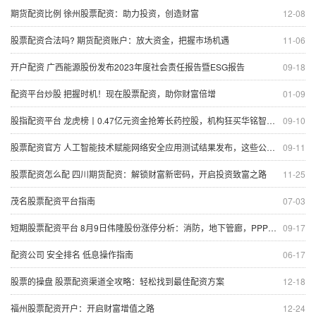
期货配资比例 徐州股票配资：助力投资，创造财富
12-08
股票配资合法吗? 期货配资账户：放大资金，把握市场机遇
11-06
开户配资 广西能源股份发布2023年度社会责任报告暨ESG报告
09-18
配资平台炒股 把握时机！现在股票配资，助你财富倍增
01-09
股指配资平台 龙虎榜丨0.47亿元资金抢筹长药控股，机构狂买华铭智能（名单）
09-10
股票配资官方 人工智能技术赋能网络安全应用测试结果发布，这些公司上榜｜网安周
09-11
股票配资怎么配 四川期货配资：解锁财富新密码，开启投资致富之路
11-25
茂名股票配资平台指南
07-03
短期股票配资平台 8月9日伟隆股份涨停分析：消防，地下管廊，PPP概念热股
09-17
配资公司 安全排名 低息操作指南
06-17
股票的操盘 股票配资渠道全攻略：轻松找到最佳配资方案
12-18
福州股票配资开户：开启财富增值之路
12-24