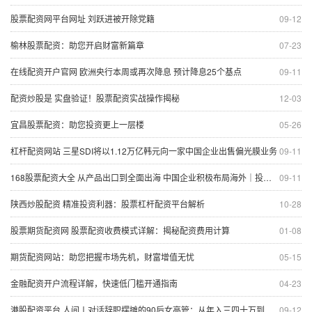
股票配资网平台网址 刘跃进被开除党籍
09-12
榆林股票配资：助您开启财富新篇章
07-23
在线配资开户官网 欧洲央行本周或再次降息 预计降息25个基点
09-11
配资炒股是 实盘验证！股票配资实战操作揭秘
12-03
宜昌股票配资：助您投资更上一层楼
05-26
杠杆配资网站 三星SDI将以1.12万亿韩元向一家中国企业出售偏光膜业务
09-11
168股票配资大全 从产品出口到全面出海 中国企业积极布局海外｜投洽会系列报道
09-11
陕西炒股配资 精准投资利器：股票杠杆配资平台解析
10-28
股票期货配资网 股票配资收费模式详解：揭秘配资费用计算
01-08
期货配资网站：助您把握市场先机，财富增值无忧
05-15
金融配资开户流程详解，快速低门槛开通指南
04-23
港股配资平台 人间丨对话辞职摆摊的90后女高管：从年入三四十万到日销售四千元
09-12