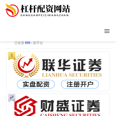
正规配资平台排行
更多
已收录
999
+家平台