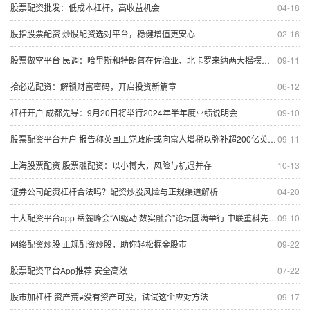
股票配资批发：低成本杠杆，高收益机会
04-18
股指股票配资 炒股配资选对平台，稳健增值更安心
02-16
股票做空平台 民调：哈里斯和特朗普在佐治亚、北卡罗来纳两大摇摆州胜负难分
09-11
拾必选配资：解锁财富密码，开启投资新篇章
06-12
杠杆开户 成都先导：9月20日将举行2024年半年度业绩说明会
09-10
股票配资平台开户 报告称英国工党政府或向富人增税以弥补超200亿英镑财政亏空
09-11
上海股票配资 股票融配资：以小博大，风险与机遇并存
10-13
证券公司配资杠杆合法吗？配资炒股风险与正规渠道解析
04-20
十大配资平台app 岳麓峰会“AI驱动 数实融合”论坛圆满举行 中联重科先进制造+AI科技感十足
09-10
网络配资炒股 正规配资炒股，助你轻松掘金股市
09-22
股票配资平台App推荐 安全高效
07-22
股市加杠杆 资产荒≠没有资产可投，试试这个应对方法
09-17