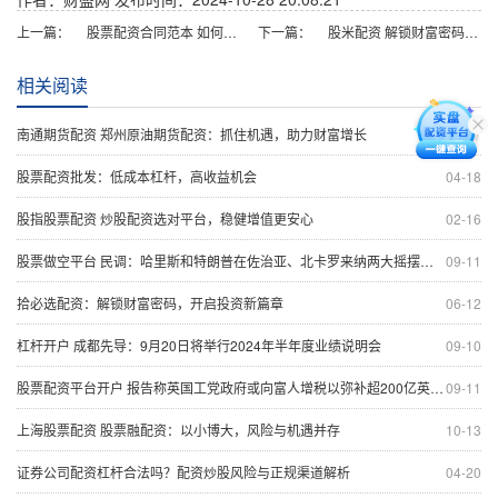
上一篇：
股票配资合同范本 如何选择一家优质的股票配资平台
下一篇：
股米配资 解锁财富密码：股票配资，助你轻松翻倍！
相关阅读
南通期货配资 郑州原油期货配资：抓住机遇，助力财富增长
01-27
股票配资批发：低成本杠杆，高收益机会
04-18
股指股票配资 炒股配资选对平台，稳健增值更安心
02-16
股票做空平台 民调：哈里斯和特朗普在佐治亚、北卡罗来纳两大摇摆州胜负难分
09-11
拾必选配资：解锁财富密码，开启投资新篇章
06-12
杠杆开户 成都先导：9月20日将举行2024年半年度业绩说明会
09-10
股票配资平台开户 报告称英国工党政府或向富人增税以弥补超200亿英镑财政亏空
09-11
上海股票配资 股票融配资：以小博大，风险与机遇并存
10-13
证券公司配资杠杆合法吗？配资炒股风险与正规渠道解析
04-20