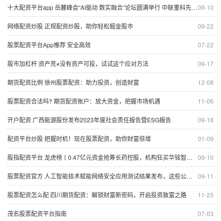
十大配资平台app 岳麓峰会“AI驱动 数实融合”论坛圆满举行 中联重科先进制造+AI科技感十足
09-10
网络配资炒股 正规配资炒股，助你轻松掘金股市
09-22
股票配资平台App推荐 安全高效
07-22
股市加杠杆 资产荒≠没有资产可投，试试这个应对方法
09-17
期货配资比例 徐州股票配资：助力投资，创造财富
12-08
股票配资合法吗? 期货配资账户：放大资金，把握市场机遇
11-06
开户配资 广西能源股份发布2023年度社会责任报告暨ESG报告
09-18
配资平台炒股 把握时机！现在股票配资，助你财富倍增
01-09
股指配资平台 龙虎榜丨0.47亿元资金抢筹长药控股，机构狂买华铭智能（名单）
09-10
股票配资官方 人工智能技术赋能网络安全应用测试结果发布，这些公司上榜｜网安周
09-11
股票配资怎么配 四川期货配资：解锁财富新密码，开启投资致富之路
11-25
茂名股票配资平台指南
07-03