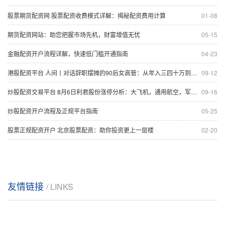
股票期货配资网 股票配资收费模式详解：揭秘配资费用计算
01-08
期货配资网站：助您把握市场先机，财富增值无忧
05-15
金融配资开户流程详解，快速低门槛开通指南
04-23
港股配资平台 人间丨对话辞职摆摊的90后女高管：从年入三四十万到日销售四千元
09-12
炒股配资交易平台 8月6日利君股份涨停分析：大飞机，通用航空，军工概念热股
09-16
炒股配资开户流程及正规平台指南
05-25
股票正规配资开户 北京股票配资：助你投资更上一层楼
02-20
友情链接
/ LINKS