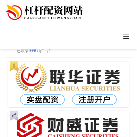
正规配资平台排行
更多
已收录
999
+家平台