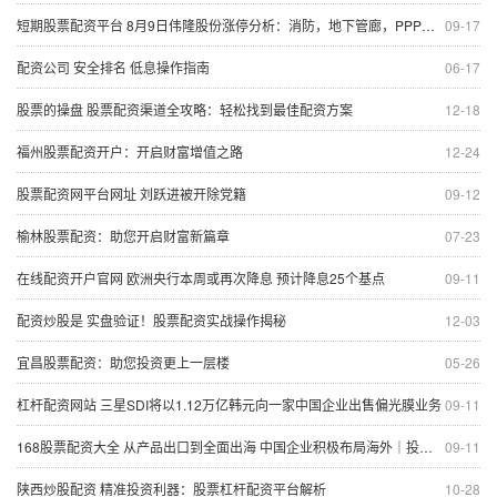
短期股票配资平台 8月9日伟隆股份涨停分析：消防，地下管廊，PPP概念热股
09-17
配资公司 安全排名 低息操作指南
06-17
股票的操盘 股票配资渠道全攻略：轻松找到最佳配资方案
12-18
福州股票配资开户：开启财富增值之路
12-24
股票配资网平台网址 刘跃进被开除党籍
09-12
榆林股票配资：助您开启财富新篇章
07-23
在线配资开户官网 欧洲央行本周或再次降息 预计降息25个基点
09-11
配资炒股是 实盘验证！股票配资实战操作揭秘
12-03
宜昌股票配资：助您投资更上一层楼
05-26
杠杆配资网站 三星SDI将以1.12万亿韩元向一家中国企业出售偏光膜业务
09-11
168股票配资大全 从产品出口到全面出海 中国企业积极布局海外｜投洽会系列报道
09-11
陕西炒股配资 精准投资利器：股票杠杆配资平台解析
10-28