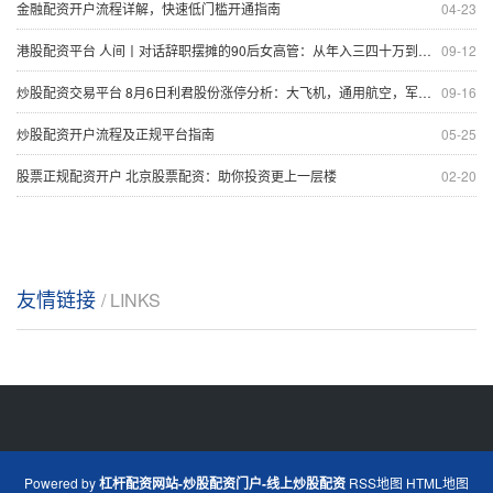
金融配资开户流程详解，快速低门槛开通指南
04-23
港股配资平台 人间丨对话辞职摆摊的90后女高管：从年入三四十万到日销售四千元
09-12
炒股配资交易平台 8月6日利君股份涨停分析：大飞机，通用航空，军工概念热股
09-16
炒股配资开户流程及正规平台指南
05-25
股票正规配资开户 北京股票配资：助你投资更上一层楼
02-20
友情链接
/ LINKS
Powered by
杠杆配资网站-炒股配资门户-线上炒股配资
RSS地图
HTML地图