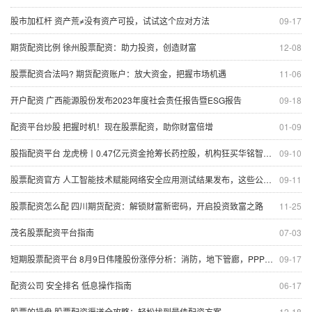
股市加杠杆 资产荒≠没有资产可投，试试这个应对方法
09-17
期货配资比例 徐州股票配资：助力投资，创造财富
12-08
股票配资合法吗? 期货配资账户：放大资金，把握市场机遇
11-06
开户配资 广西能源股份发布2023年度社会责任报告暨ESG报告
09-18
配资平台炒股 把握时机！现在股票配资，助你财富倍增
01-09
股指配资平台 龙虎榜丨0.47亿元资金抢筹长药控股，机构狂买华铭智能（名单）
09-10
股票配资官方 人工智能技术赋能网络安全应用测试结果发布，这些公司上榜｜网安周
09-11
股票配资怎么配 四川期货配资：解锁财富新密码，开启投资致富之路
11-25
茂名股票配资平台指南
07-03
短期股票配资平台 8月9日伟隆股份涨停分析：消防，地下管廊，PPP概念热股
09-17
配资公司 安全排名 低息操作指南
06-17
股票的操盘 股票配资渠道全攻略：轻松找到最佳配资方案
12-18