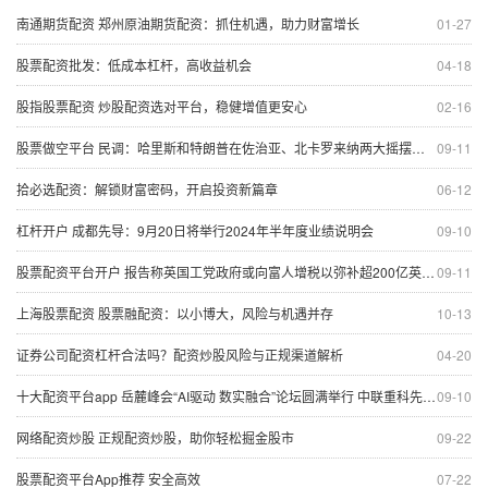
南通期货配资 郑州原油期货配资：抓住机遇，助力财富增长
01-27
股票配资批发：低成本杠杆，高收益机会
04-18
股指股票配资 炒股配资选对平台，稳健增值更安心
02-16
股票做空平台 民调：哈里斯和特朗普在佐治亚、北卡罗来纳两大摇摆州胜负难分
09-11
拾必选配资：解锁财富密码，开启投资新篇章
06-12
杠杆开户 成都先导：9月20日将举行2024年半年度业绩说明会
09-10
股票配资平台开户 报告称英国工党政府或向富人增税以弥补超200亿英镑财政亏空
09-11
上海股票配资 股票融配资：以小博大，风险与机遇并存
10-13
证券公司配资杠杆合法吗？配资炒股风险与正规渠道解析
04-20
十大配资平台app 岳麓峰会“AI驱动 数实融合”论坛圆满举行 中联重科先进制造+AI科技感十足
09-10
网络配资炒股 正规配资炒股，助你轻松掘金股市
09-22
股票配资平台App推荐 安全高效
07-22