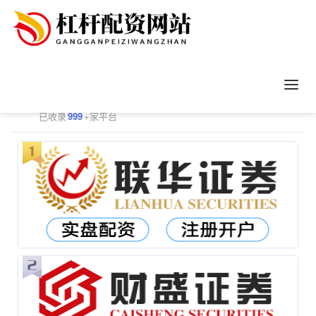
正规配资平台排行
更多
已收录
999
+家平台